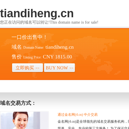
tiandiheng.cn
您正在访问的域名可以转让!This domain name is for sale!
一口价出售中！
域名
tiandiheng.cn
Domain Name:
售价
CNY 1815.00
Listing Price:
立即购买
BUY NOW
>>
>>
域名交易方式：
通过金名网(4.cn) 中介交易
金名网(4.cn)是全球领先的域名交易服务机
简单、安全、专业的第三方服务！ 为了保证交