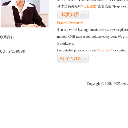
具体交易流程可
“点击这里”
查看或咨询support@
我要购买
>>
Process Overview:
4.cn is a world leading domain escrow service plat
million RMB transaction volume every year. We promi
联系我们
5 workdays.
For detailed process, you can
“visit here”
or contact
QQ：2726103981
BUY NOW
>>
Copyright © 1998 -2025 www.